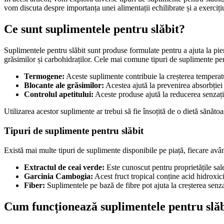
vom discuta despre importanța unei alimentații echilibrate și a exercițiu
Ce sunt suplimentele pentru slăbit?
Suplimentele pentru slăbit sunt produse formulate pentru a ajuta la pi
grăsimilor și carbohidraților. Cele mai comune tipuri de suplimente pen
Termogene:
Aceste suplimente contribuie la creșterea temperaturi
Blocante ale grăsimilor:
Acestea ajută la prevenirea absorbției
Controlul apetitului:
Aceste produse ajută la reducerea senzaț
Utilizarea acestor suplimente ar trebui să fie însoțită de o dietă sănătoas
Tipuri de suplimente pentru slăbit
Există mai multe tipuri de suplimente disponibile pe piață, fiecare avâ
Extractul de ceai verde:
Este cunoscut pentru proprietățile sale
Garcinia Cambogia:
Acest fruct tropical conține acid hidroxici
Fiber:
Suplimentele pe bază de fibre pot ajuta la creșterea senza
Cum funcționează suplimentele pentru slăb