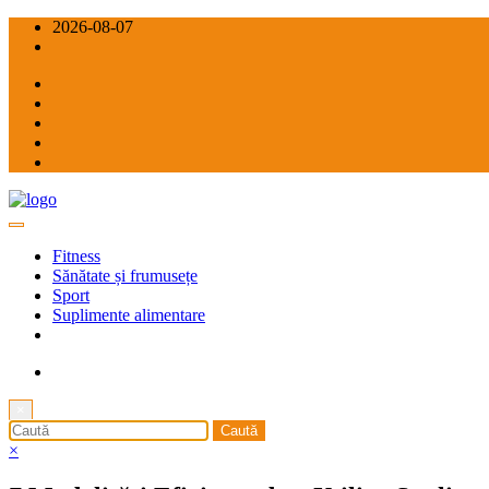
Sari
2026-08-07
la
conținut
Sport și sănătate
Sport Power
Fitness
Sănătate și frumusețe
Sport
Suplimente alimentare
×
×