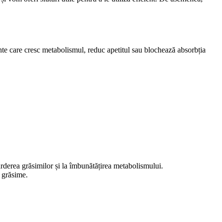
nte care cresc metabolismul, reduc apetitul sau blochează absorbția
 arderea grăsimilor și la îmbunătățirea metabolismului.
e grăsime.