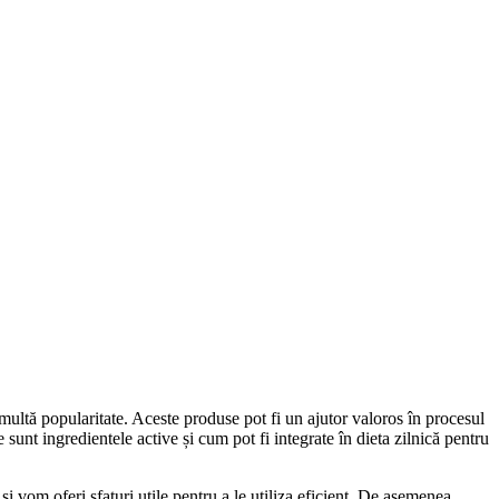
i multă popularitate. Aceste produse pot fi un ajutor valoros în procesul
 sunt ingredientele active și cum pot fi integrate în dieta zilnică pentru
i vom oferi sfaturi utile pentru a le utiliza eficient. De asemenea,