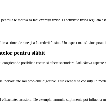
entru a te motiva să faci exerciții fizice. O activitate fizică regulată es
irea stimei de sine și a încrederii în sine. Un aspect mai sănătos poate in
telor pentru slăbit
i conștient de posibilele riscuri și efecte secundare. Iată câteva aspecte 
ie, nervozitate sau probleme digestive. Este esențial să consulți un medi
nd eficacitatea acestora. De exemplu, anumite suplimente pot influența m