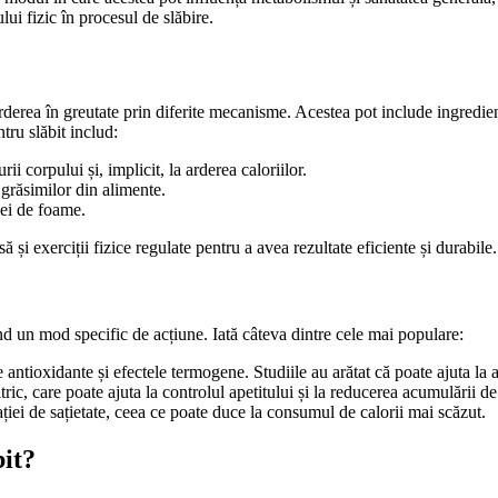
lui fizic în procesul de slăbire.
erderea în greutate prin diferite mecanisme. Acestea pot include ingredie
tru slăbit includ:
i corpului și, implicit, la arderea caloriilor.
 grăsimilor din alimente.
iei de foame.
ă și exerciții fizice regulate pentru a avea rezultate eficiente și durabile.
nd un mod specific de acțiune. Iată câteva dintre cele mai populare:
 antioxidante și efectele termogene. Studiile au arătat că poate ajuta la
tric, care poate ajuta la controlul apetitului și la reducerea acumulării d
ției de sațietate, ceea ce poate duce la consumul de calorii mai scăzut.
it?