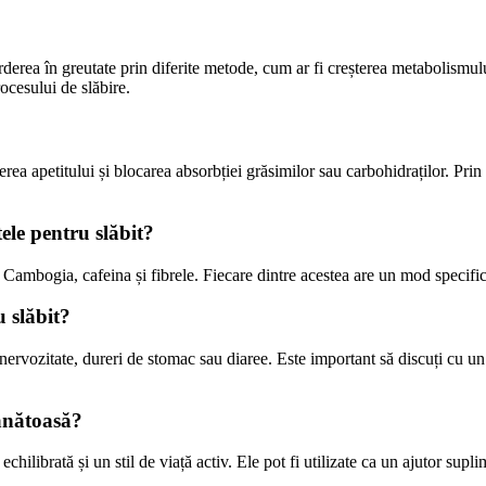
derea în greutate prin diferite metode, cum ar fi creșterea metabolismului
rocesului de slăbire.
a apetitului și blocarea absorbției grăsimilor sau carbohidraților. Prin a
ele pentru slăbit?
Cambogia, cafeina și fibrele. Fiecare dintre acestea are un mod specific d
u slăbit?
nervozitate, dureri de stomac sau diaree. Este important să discuți cu u
sănătoasă?
chilibrată și un stil de viață activ. Ele pot fi utilizate ca un ajutor supl