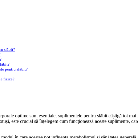
u slăbit?
?
?
lăbit?
le pentru slăbit?
le fizice?
corporale optime sunt esențiale, suplimentele pentru slăbit câștigă tot ma
Totuși, este crucial să înțelegem cum funcționează aceste suplimente, care
, modul în care acestea pot influența metabolismul și sănătatea generală, ș