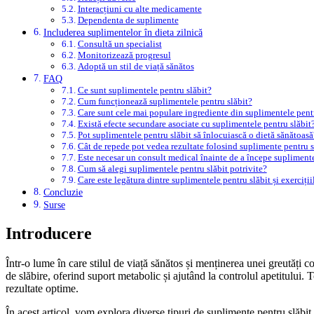
Interacțiuni cu alte medicamente
Dependenta de suplimente
Includerea suplimentelor în dieta zilnică
Consultă un specialist
Monitorizează progresul
Adoptă un stil de viață sănătos
FAQ
Ce sunt suplimentele pentru slăbit?
Cum funcționează suplimentele pentru slăbit?
Care sunt cele mai populare ingrediente din suplimentele pentr
Există efecte secundare asociate cu suplimentele pentru slăbit
Pot suplimentele pentru slăbit să înlocuiască o dietă sănătoasă
Cât de repede pot vedea rezultate folosind suplimente pentru s
Este necesar un consult medical înainte de a începe suplimente
Cum să alegi suplimentele pentru slăbit potrivite?
Care este legătura dintre suplimentele pentru slăbit și exerciții
Concluzie
Surse
Introducere
Într-o lume în care stilul de viață sănătos și menținerea unei greutăți 
de slăbire, oferind suport metabolic și ajutând la controlul apetitului. 
rezultate optime.
În acest articol, vom explora diverse tipuri de suplimente pentru slăbit