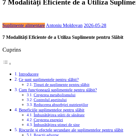
7 Modalități Eficiente de a Utiliza Suplime
Suplimente alimentare
Antoniu Moldovan
2026-05-28
7 Modalități Eficiente de a Utiliza Suplimente pentru Slăbit
Cuprins
Introducere
Ce sunt suplimentele pentru slăbit?
Tipuri de suplimente pentru slăbit
Cum funcționează suplimentele pentru slăbit?
Creșterea metabolismului
Controlul apetitului
Reducerea absorbției nutrienților
Beneficiile suplimentelor pentru slăbit
Îmbunătățirea stării de sănătate
Creșterea energiei
Îmbunătățirea stimei de sine
Riscurile și efectele secundare ale suplimentelor pentru slăbit
Reacții adverse