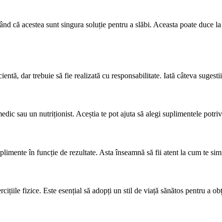
nd că acestea sunt singura soluție pentru a slăbi. Aceasta poate duce la
cientă, dar trebuie să fie realizată cu responsabilitate. Iată câteva sugestii
ic sau un nutriționist. Aceștia te pot ajuta să alegi suplimentele potrivite
plimente în funcție de rezultate. Asta înseamnă să fii atent la cum te simț
cițiile fizice. Este esențial să adopți un stil de viață sănătos pentru a ob