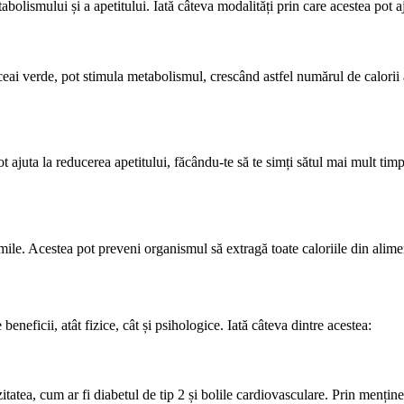
bolismului și a apetitului. Iată câteva modalități prin care acestea pot a
ceai verde, pot stimula metabolismul, crescând astfel numărul de calorii 
ajuta la reducerea apetitului, făcându-te să te simți sătul mai mult timp
mile. Acestea pot preveni organismul să extragă toate caloriile din alimen
neficii, atât fizice, cât și psihologice. Iată câteva dintre acestea:
itatea, cum ar fi diabetul de tip 2 și bolile cardiovasculare. Prin mențin